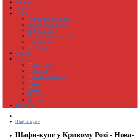
Системи
Комоди
Столи
Журнальні столики
Комп'ютерні столи
Обідні столи
Сервірувальні столи
Трансформер
Трюмо
Стільці
Шафи
Антресолi
Вітрини
Книжковi шафи
МГ
МС
Пенали
Стелажі
ТВ тумби
Шафи-купе
Шафи-купе у Кривому Розі - Нова-