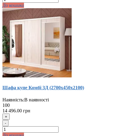
До кошика
Шафа купе Комбi 3Д (2700х450х2100)
Наявність:
В наявності
100
14 496.00 грн
+
-
До кошика