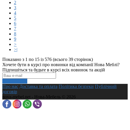
2
3
4
5
6
7
8
9
>
>|
Показано з 1 по 15 із 576 (всього 39 сторінок)
Хочете бути в курсі про новинки від компанії Нова Меблі?
Підпишіться та будьте в курсі всіх новинок та акцій
Підписатися
Про нас
Доставка та оплата
Політика безпеки
Публічний
договір
nova-mebel.net - Нова-Мебель © 2026