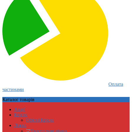
Оплата
частинами
Каталог
товарів
Акції
Крісла
Офісні Крісла
Ліжка
Двоспальне ліжко