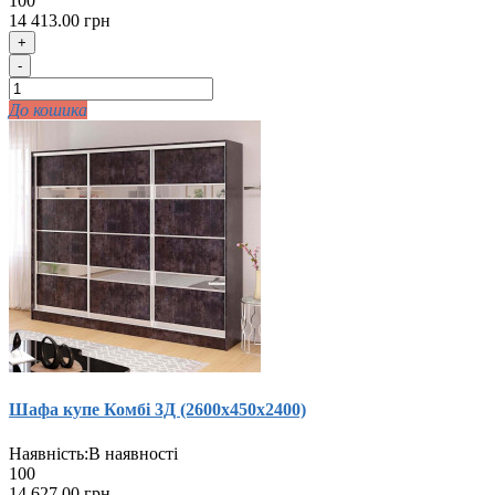
100
14 413.00 грн
+
-
До кошика
Шафа купе Комбi 3Д (2600х450х2400)
Наявність:
В наявності
100
14 627.00 грн