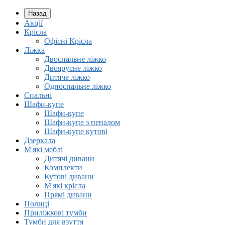
Назад
Акції
Крісла
Офісні Крісла
Ліжка
Двоспальне ліжко
Двоярусне ліжко
Дитяче ліжко
Односпальне ліжко
Спальні
Шафи-купе
Шафи-купе
Шафи-купе з пеналом
Шафи-купе кутові
Дзеркала
М'які меблі
Дитячі дивани
Комплекти
Кутові дивани
М'які крісла
Прямі дивани
Полиці
Приліжкові тумби
Тумби для взуття