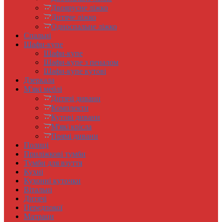
Двоярусне ліжко
Дитяче ліжко
Односпальне ліжко
Спальні
Шафи-купе
Шафи-купе
Шафи-купе з пеналом
Шафи-купе кутові
Дзеркала
М'які меблі
Дитячі дивани
Комплекти
Кутові дивани
М'які крісла
Прямі дивани
Полиці
Приліжкові тумби
Тумби для взуття
Кухні
Кухонні куточки
Вітальні
Дитячі
Передпокої
Матраци