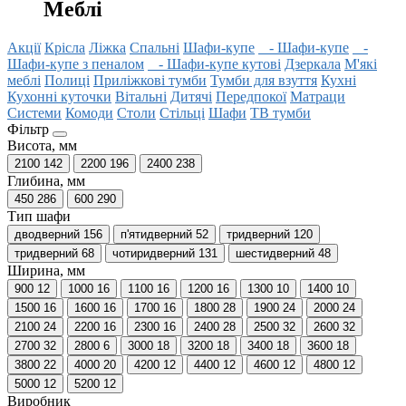
Меблі
Акції
Крісла
Ліжка
Спальні
Шафи-купе
- Шафи-купе
-
Шафи-купе з пеналом
- Шафи-купе кутові
Дзеркала
М'які
меблі
Полиці
Приліжкові тумби
Тумби для взуття
Кухні
Кухонні куточки
Вітальні
Дитячі
Передпокої
Матраци
Системи
Комоди
Столи
Стільці
Шафи
ТВ тумби
Фільтр
Висота, мм
2100
142
2200
196
2400
238
Глибина, мм
450
286
600
290
Тип шафи
дводверний
156
п'ятидверний
52
тридверний
120
тридверний
68
чотиридверний
131
шестидверний
48
Ширина, мм
900
12
1000
16
1100
16
1200
16
1300
10
1400
10
1500
16
1600
16
1700
16
1800
28
1900
24
2000
24
2100
24
2200
16
2300
16
2400
28
2500
32
2600
32
2700
32
2800
6
3000
18
3200
18
3400
18
3600
18
3800
22
4000
20
4200
12
4400
12
4600
12
4800
12
5000
12
5200
12
Виробник