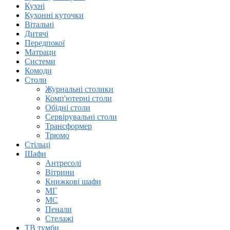
Кухні
Кухонні куточки
Вітальні
Дитячі
Передпокої
Матраци
Системи
Комоди
Столи
Журнальні столики
Комп'ютерні столи
Обідні столи
Сервірувальні столи
Трансформер
Трюмо
Стільці
Шафи
Антресолi
Вітрини
Книжковi шафи
МГ
МС
Пенали
Стелажі
ТВ тумби