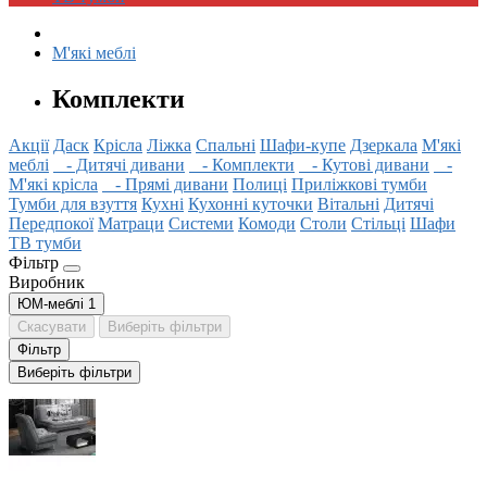
М'які меблі
Комплекти
Акції
Даск
Крісла
Ліжка
Спальні
Шафи-купе
Дзеркала
М'які
меблі
- Дитячі дивани
- Комплекти
- Кутові дивани
-
М'які крісла
- Прямі дивани
Полиці
Приліжкові тумби
Тумби для взуття
Кухні
Кухонні куточки
Вітальні
Дитячі
Передпокої
Матраци
Системи
Комоди
Столи
Стільці
Шафи
ТВ тумби
Фільтр
Виробник
ЮМ-меблі
1
Скасувати
Виберіть фільтри
Фільтр
Виберіть фільтри