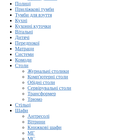
Полиці
Приліжкові тумби
Тумби для взуття
Кухні
Кухонні куточки
Вітальні
Дитячі
Передпокої
Матраци
Системи
Комоди
Столи
Журнальні столики
Комп'ютерні столи
Обідні столи
Сервірувальні столи
Трансформер
Трюмо
Стільці
Шафи
Антресолi
Вітрини
Книжковi шафи
МГ
МС