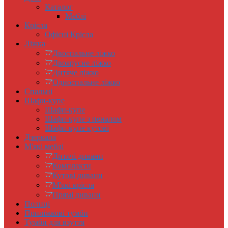
Каталог
Меблі
Крісла
Офісні Крісла
Ліжка
Двоспальне ліжко
Двоярусне ліжко
Дитяче ліжко
Односпальне ліжко
Спальні
Шафи-купе
Шафи-купе
Шафи-купе з пеналом
Шафи-купе кутові
Дзеркала
М'які меблі
Дитячі дивани
Комплекти
Кутові дивани
М'які крісла
Прямі дивани
Полиці
Приліжкові тумби
Тумби для взуття