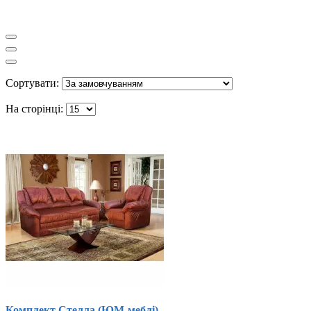
Сортувати:
На сторінці:
Комплект Стелла (ЮМ-меблі)