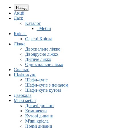
Назад
Акції
Даск
Каталог
- Меблі
Крісла
Офісні Крісла
Ліжка
Двоспальне ліжко
Двоярусне ліжко
Дитяче ліжко
Односпальне ліжко
Спальні
Шафи-купе
Шафи-купе
Шафи-купе з пеналом
Шафи-купе кутові
Дзеркала
М'які меблі
Дитячі дивани
Комплекти
Кутові дивани
М'які крісла
Прямі дивани