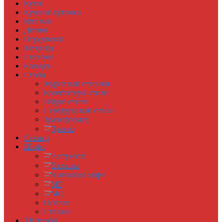
Кухні
Кухонні куточки
Вітальні
Дитячі
Передпокої
Матраци
Системи
Комоди
Столи
Журнальні столики
Комп'ютерні столи
Обідні столи
Сервірувальні столи
Трансформер
Трюмо
Стільці
Шафи
Антресолi
Вітрини
Книжковi шафи
МГ
МС
Пенали
Стелажі
ТВ тумби