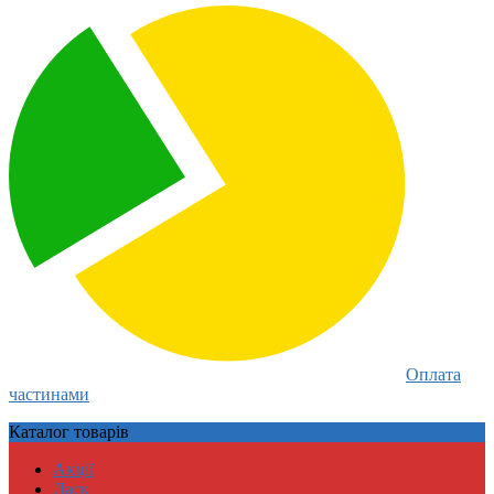
Оплата
частинами
Каталог
товарів
Акції
Даск