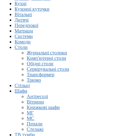
Кухні
Кухонні куточки
Вітальні
Дитячі
Передпокої
Матраци
Системи
Комоди
Столи
Журнальні столики
Комп'ютерні столи
Обідні столи
Сервірувальні столи
Трансформер
Трюмо
Стільці
Шафи
Антресолi
Вітрини
Книжковi шафи
МГ
МС
Пенали
Стелажі
ТВ тумби