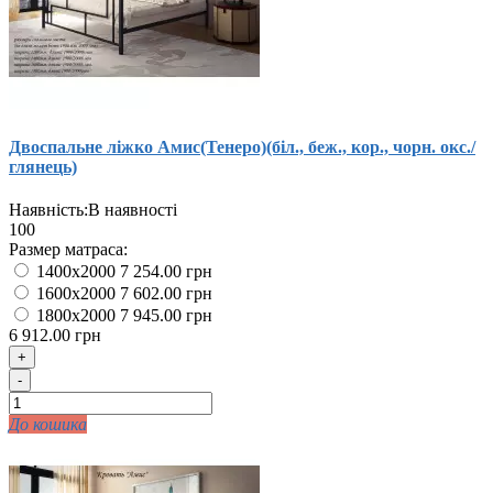
Двоспальне ліжко Амис(Тенеро)(біл., беж., кор., чорн. окс./
глянець)
Наявність:
В наявності
100
Размер матраса:
1400x2000
7 254.00 грн
1600x2000
7 602.00 грн
1800x2000
7 945.00 грн
6 912.00 грн
+
-
До кошика