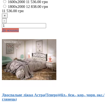
1600х2000
11 536.00 грн
1800х2000
12 838.00 грн
11 536.00 грн
+
-
До кошика
Двоспальне ліжко Астра(Тенеро)(біл., беж., кор., чорн. окс./
глянець)