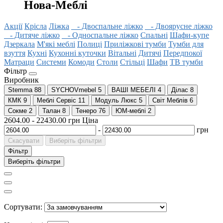
Нова-Меблі
Акції
Крісла
Ліжка
- Двоспальне ліжко
- Двоярусне ліжко
- Дитяче ліжко
- Односпальне ліжко
Спальні
Шафи-купе
Дзеркала
М'які меблі
Полиці
Приліжкові тумби
Тумби для
взуття
Кухні
Кухонні куточки
Вітальні
Дитячі
Передпокої
Матраци
Системи
Комоди
Столи
Стільці
Шафи
ТВ тумби
Фільтр
Виробник
Stemma
88
SYCHOVmebel
5
ВАШІ МЕБЕЛІ
4
Ділас
8
КМК
9
Меблі Сервіс
11
Модуль Люкс
5
Свiт Меблiв
6
Сокме
2
Талан
8
Тенеро
76
ЮМ-меблі
2
2604.00
-
22430.00
грн
Ціна
-
грн
Скасувати
Виберіть фільтри
Фільтр
Виберіть фільтри
Сортувати: