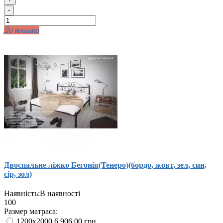
-
До кошика
Двоспальне ліжко Бегонія(Тенеро)(бордо, жовт, зел, син,
сір, зол)
Наявність:
В наявності
100
Размер матраса:
1200x2000
6 906.00 грн