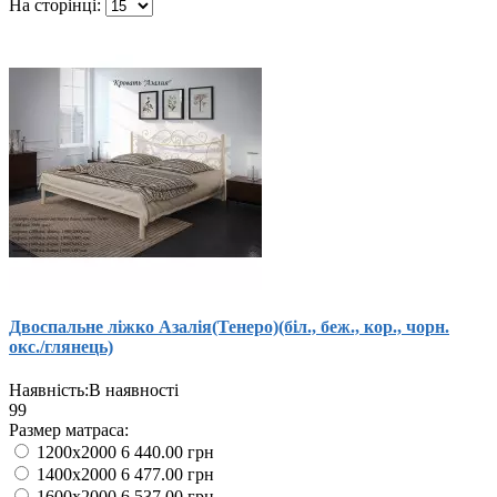
На сторінці:
Двоспальне ліжко Азалія(Тенеро)(біл., беж., кор., чорн.
окс./глянець)
Наявність:
В наявності
99
Размер матраса:
1200x2000
6 440.00 грн
1400x2000
6 477.00 грн
1600x2000
6 537.00 грн