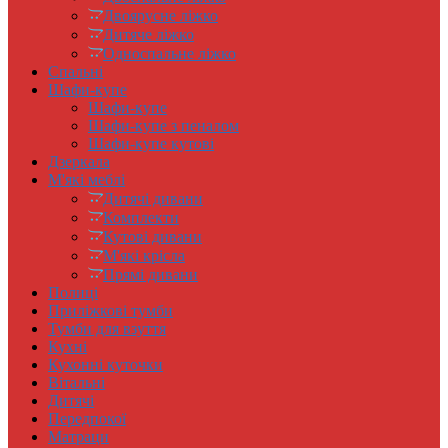
Двоярусне ліжко
Дитяче ліжко
Односпальне ліжко
Спальні
Шафи-купе
Шафи-купе
Шафи-купе з пеналом
Шафи-купе кутові
Дзеркала
М'які меблі
Дитячі дивани
Комплекти
Кутові дивани
М'які крісла
Прямі дивани
Полиці
Приліжкові тумби
Тумби для взуття
Кухні
Кухонні куточки
Вітальні
Дитячі
Передпокої
Матраци