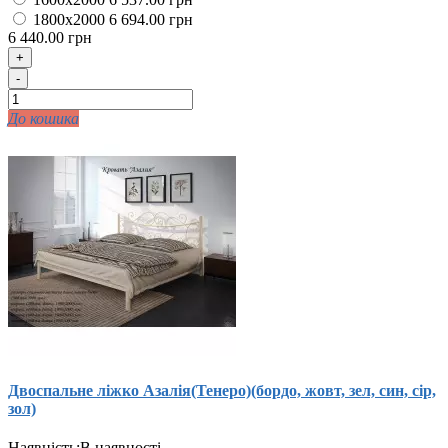
1800x2000
6 694.00 грн
6 440.00 грн
+
-
До кошика
Двоспальне ліжко Азалія(Тенеро)(бордо, жовт, зел, син, сір,
зол)
Наявність:
В наявності