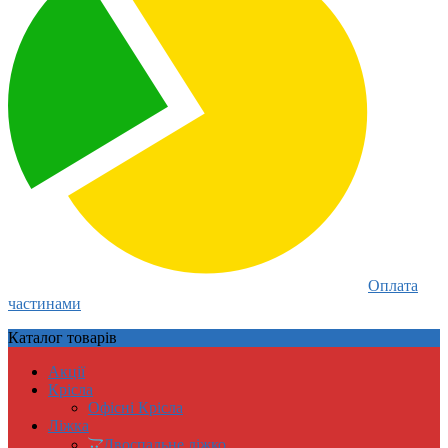
Оплата
частинами
Каталог
товарів
Акції
Крісла
Офісні Крісла
Ліжка
Двоспальне ліжко