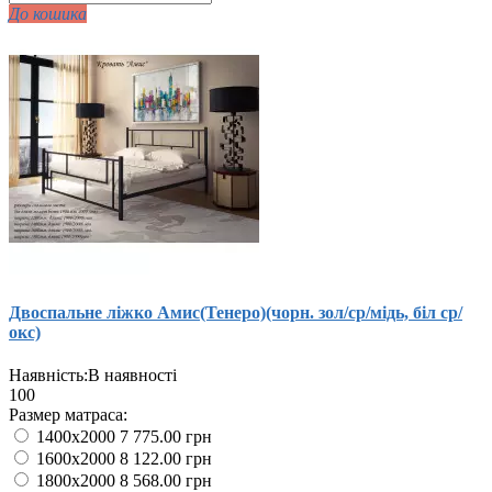
До кошика
Двоспальне ліжко Амис(Тенеро)(чорн. зол/ср/мідь, біл ср/
окс)
Наявність:
В наявності
100
Размер матраса:
1400x2000
7 775.00 грн
1600x2000
8 122.00 грн
1800x2000
8 568.00 грн