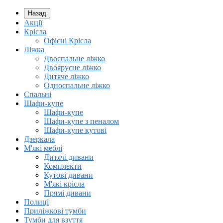
Назад
Акції
Крісла
Офісні Крісла
Ліжка
Двоспальне ліжко
Двоярусне ліжко
Дитяче ліжко
Односпальне ліжко
Спальні
Шафи-купе
Шафи-купе
Шафи-купе з пеналом
Шафи-купе кутові
Дзеркала
М'які меблі
Дитячі дивани
Комплекти
Кутові дивани
М'які крісла
Прямі дивани
Полиці
Приліжкові тумби
Тумби для взуття