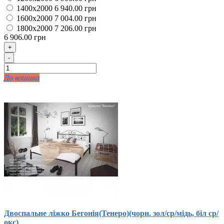
1400x2000
6 940.00 грн
1600x2000
7 004.00 грн
1800x2000
7 206.00 грн
6 906.00 грн
+
-
До кошика
Двоспальне ліжко Бегонія(Тенеро)(чорн. зол/ср/мідь, біл ср/
окс)