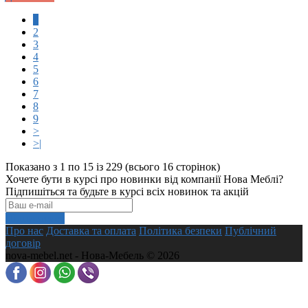
1
2
3
4
5
6
7
8
9
>
>|
Показано з 1 по 15 із 229 (всього 16 сторінок)
Хочете бути в курсі про новинки від компанії Нова Меблі?
Підпишіться та будьте в курсі всіх новинок та акцій
Підписатися
Про нас
Доставка та оплата
Політика безпеки
Публічний
договір
nova-mebel.net - Нова-Мебель © 2026