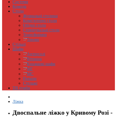
Системи
Комоди
Столи
Журнальні столики
Комп'ютерні столи
Обідні столи
Сервірувальні столи
Трансформер
Трюмо
Стільці
Шафи
Антресолi
Вітрини
Книжковi шафи
МГ
МС
Пенали
Стелажі
ТВ тумби
Ліжка
Двоспальне ліжко у Кривому Розі -