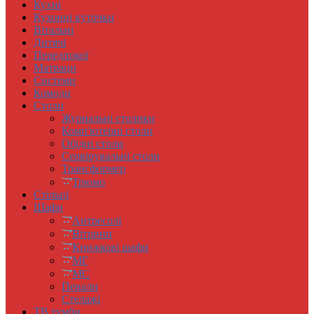
Кухні
Кухонні куточки
Вітальні
Дитячі
Передпокої
Матраци
Системи
Комоди
Столи
Журнальні столики
Комп'ютерні столи
Обідні столи
Сервірувальні столи
Трансформер
Трюмо
Стільці
Шафи
Антресолi
Вітрини
Книжковi шафи
МГ
МС
Пенали
Стелажі
ТВ тумби