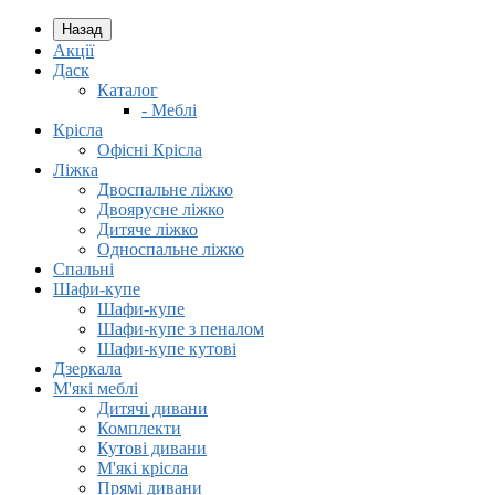
Назад
Акції
Даск
Каталог
- Меблі
Крісла
Офісні Крісла
Ліжка
Двоспальне ліжко
Двоярусне ліжко
Дитяче ліжко
Односпальне ліжко
Спальні
Шафи-купе
Шафи-купе
Шафи-купе з пеналом
Шафи-купе кутові
Дзеркала
М'які меблі
Дитячі дивани
Комплекти
Кутові дивани
М'які крісла
Прямі дивани