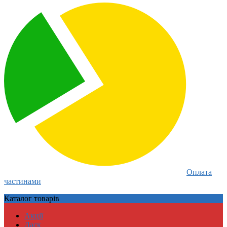
Оплата
частинами
Каталог
товарів
Акції
Даск