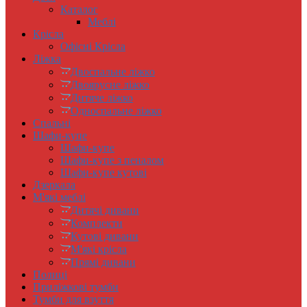
Каталог
Меблі
Крісла
Офісні Крісла
Ліжка
Двоспальне ліжко
Двоярусне ліжко
Дитяче ліжко
Односпальне ліжко
Спальні
Шафи-купе
Шафи-купе
Шафи-купе з пеналом
Шафи-купе кутові
Дзеркала
М'які меблі
Дитячі дивани
Комплекти
Кутові дивани
М'які крісла
Прямі дивани
Полиці
Приліжкові тумби
Тумби для взуття