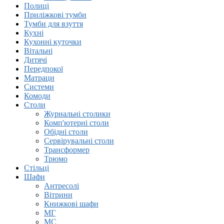
Полиці
Приліжкові тумби
Тумби для взуття
Кухні
Кухонні куточки
Вітальні
Дитячі
Передпокої
Матраци
Системи
Комоди
Столи
Журнальні столики
Комп'ютерні столи
Обідні столи
Сервірувальні столи
Трансформер
Трюмо
Стільці
Шафи
Антресолi
Вітрини
Книжковi шафи
МГ
МС