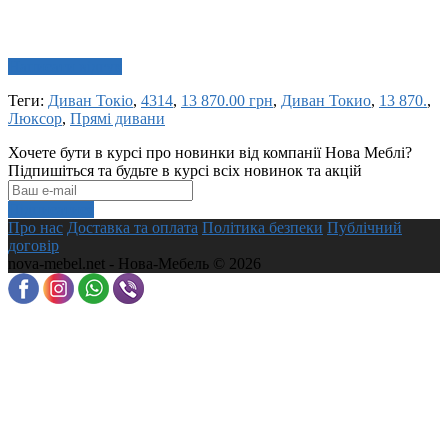
Написати відгук
Теги:
Диван Токіо
,
4314
,
13 870.00 грн
,
Диван Токио
,
13 870.
,
Люксор
,
Прямі дивани
Хочете бути в курсі про новинки від компанії Нова Меблі?
Підпишіться та будьте в курсі всіх новинок та акцій
Підписатися
Про нас
Доставка та оплата
Політика безпеки
Публічний
договір
nova-mebel.net - Нова-Мебель © 2026