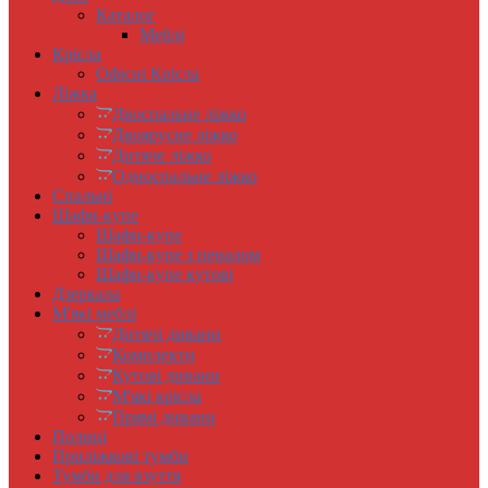
Каталог
Меблі
Крісла
Офісні Крісла
Ліжка
Двоспальне ліжко
Двоярусне ліжко
Дитяче ліжко
Односпальне ліжко
Спальні
Шафи-купе
Шафи-купе
Шафи-купе з пеналом
Шафи-купе кутові
Дзеркала
М'які меблі
Дитячі дивани
Комплекти
Кутові дивани
М'які крісла
Прямі дивани
Полиці
Приліжкові тумби
Тумби для взуття