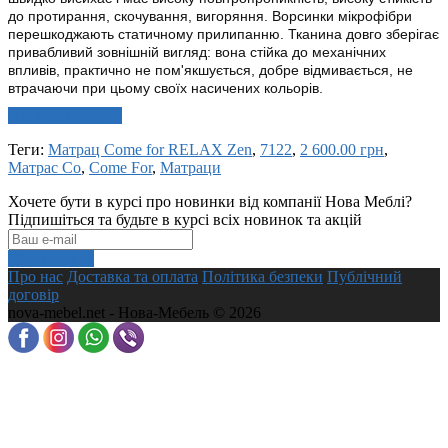
до протирання, скочування, вигоряння. Ворсинки мікрофібри
перешкоджають статичному прилипанню. Тканина довго зберігає
привабливий зовнішній вигляд: вона стійка до механічних
впливів, практично не пом'якшується, добре відмивається, не
втрачаючи при цьому своїх насичених кольорів.
Написати відгук
Теги:
Матрац Come for RELAX Zen
,
7122
,
2 600.00 грн
,
Матрас Co
,
Come For
,
Матраци
Хочете бути в курсі про новинки від компанії Нова Меблі?
Підпишіться та будьте в курсі всіх новинок та акцій
Підписатися
Про нас
Доставка та оплата
Політика безпеки
Публічний
договір
nova-mebel.net - Нова-Мебель © 2026