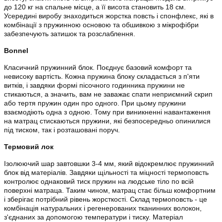
до 120 кг на спальне місце, а її висота становить 18 см.
Усередині виробу знаходиться жорстка повсть і спонфлекс, які в
комбінації з пружинною основою та обшивкою з мікрофібри
забезпечують затишок та розслаблення.
Bonnel
Класичний пружинний блок. Поєднує базовий комфорт та
невисоку вартість. Кожна пружина блоку складається з п'яти
витків, і завдяки формі пісочного годинника пружини не
стикаються, а значить, вам не заважає спати неприємний скрип
або тертя пружин один про одного. При цьому пружини
взаємодіють одна з одною. Тому при виникненні навантаження
на матрац стискаються пружини, які безпосередньо опинилися
під тиском, так і розташовані поруч.
Термовий лок
Ізолюючий шар завтовшки 3-4 мм, який відокремлює пружинний
блок від матеріалів. Завдяки щільності та міцності термоповсть
контролює однаковий тиск пружин на людське тіло по всій
поверхні матраца. Таким чином, матрац стає більш комфортним
і зберігає потрібний рівень жорсткості. Склад термоповсть - це
комбінація натуральних і регенерованих тканинних волокон,
з'єднаних за допомогою температури і тиску. Матеріал