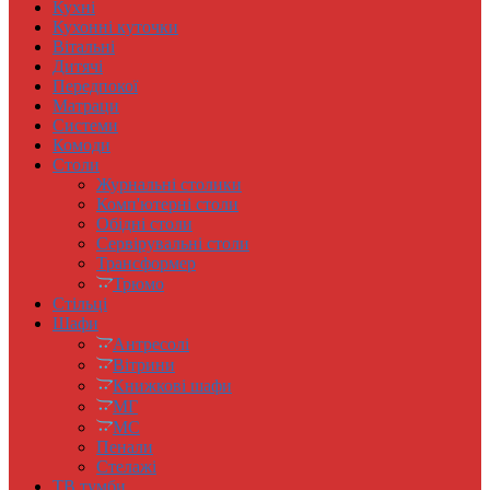
Кухні
Кухонні куточки
Вітальні
Дитячі
Передпокої
Матраци
Системи
Комоди
Столи
Журнальні столики
Комп'ютерні столи
Обідні столи
Сервірувальні столи
Трансформер
Трюмо
Стільці
Шафи
Антресолi
Вітрини
Книжковi шафи
МГ
МС
Пенали
Стелажі
ТВ тумби