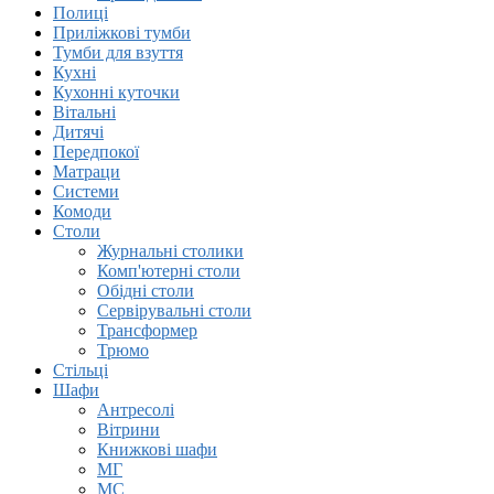
Полиці
Приліжкові тумби
Тумби для взуття
Кухні
Кухонні куточки
Вітальні
Дитячі
Передпокої
Матраци
Системи
Комоди
Столи
Журнальні столики
Комп'ютерні столи
Обідні столи
Сервірувальні столи
Трансформер
Трюмо
Стільці
Шафи
Антресолi
Вітрини
Книжковi шафи
МГ
МС