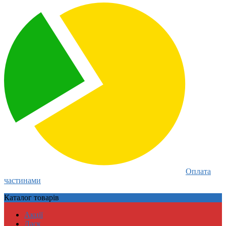
Оплата
частинами
Каталог
товарів
Акції
Даск