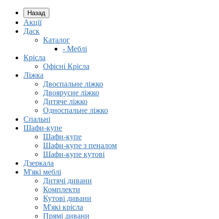
Назад
Акції
Даск
Каталог
- Меблі
Крісла
Офісні Крісла
Ліжка
Двоспальне ліжко
Двоярусне ліжко
Дитяче ліжко
Односпальне ліжко
Спальні
Шафи-купе
Шафи-купе
Шафи-купе з пеналом
Шафи-купе кутові
Дзеркала
М'які меблі
Дитячі дивани
Комплекти
Кутові дивани
М'які крісла
Прямі дивани