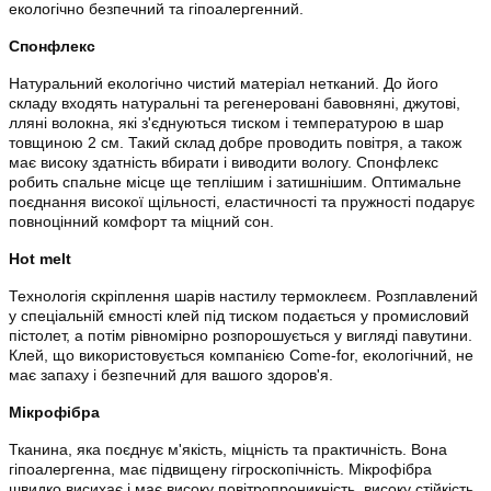
екологічно безпечний та гіпоалергенний.
Спонфлекс
Натуральний екологічно чистий матеріал нетканий. До його
складу входять натуральні та регенеровані бавовняні, джутові,
лляні волокна, які з'єднуються тиском і температурою в шар
товщиною 2 см. Такий склад добре проводить повітря, а також
має високу здатність вбирати і виводити вологу. Спонфлекс
робить спальне місце ще теплішим і затишнішим. Оптимальне
поєднання високої щільності, еластичності та пружності подарує
повноцінний комфорт та міцний сон.
Hot melt
Технологія скріплення шарів настилу термоклеєм. Розплавлений
у спеціальній ємності клей під тиском подається у промисловий
пістолет, а потім рівномірно розпорошується у вигляді павутини.
Клей, що використовується компанією Come-for, екологічний, не
має запаху і безпечний для вашого здоров'я.
Мікрофібра
Тканина, яка поєднує м'якість, міцність та практичність. Вона
гіпоалергенна, має підвищену гігроскопічність. Мікрофібра
швидко висихає і має високу повітропроникність, високу стійкість